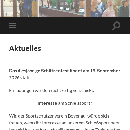
Suchfe
Mobile-
ein-/a
Menü
ein-/ausblenden
Aktuelles
Das diesjährige Schützenfest findet am 19. September
2026 statt.
Einladungen werden rechtzeitig verschickt.
Interesse am Schießsport?
Wir, der Sportschützenverein Bovenau, würde sich
freuen, wenn ihr Interesse an unserem Schießsport habt.
Ihr seid bei uns herzlich willkommen. Unser Trainingstag